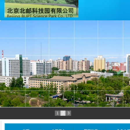
1
2
3