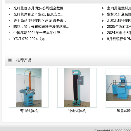
光纤量价齐升 龙头公司掘金数据...
室内用阻燃蝶
光纤荒席卷全产业链, 信息安全...
空芯光纤衰减
关于高品质科技园区建设 设备采...
北京北邮科技园
陈钻，等：分布式光纤声波传感器...
2025年政府工
中国移动2024年一级集采供应...
2024布来得大
YD/T 979-2024《光...
9月线缆行业PM
推荐产品
弯曲试验机
冲击试验机
压扁试验