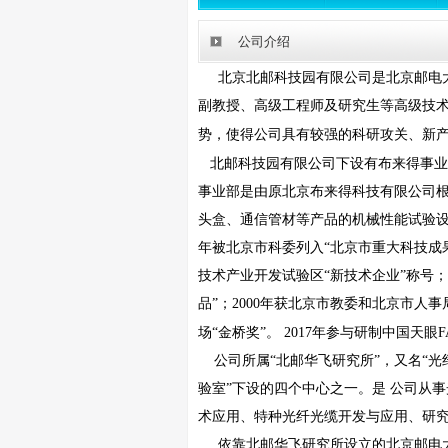
公司介绍
北京北邮科技园有限公司是北京邮电
副教授、高级工程师及研究生等高级技
势，使得公司具有较强的科研攻关、新
北邮科技园有限公司下设有布来得事业
事业部是由原北京布来得科技有限公司
头盒、通信管材等产品的机械性能试验
年被北京市科委列入
“
北京市重大科技成
技术产业开发试验区
“
新技术企业
”
称号；
品
”
；
2000
年获北京市教委和北京市人事
场
“
金桥奖
”
。
2017
年参与研制中国天眼
F
公司所属
“
北邮华飞研究所
”
，又名
“
光
验室
”
下设的四个中心之一。是 公司从
术应用、特种光纤光缆开发与应用、研
依靠北邮华飞研究所设立的北京邮电