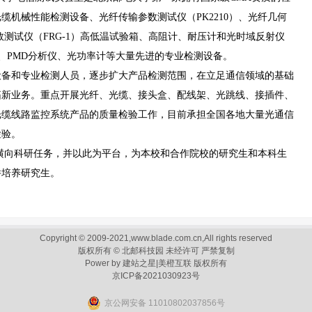
光缆机械性能检测设备、光纤传输参数测试仪（
PK2210
）、光纤几何
数测试仪（
FRG-1
）高低温试验箱、高阻计、耐压计和光时域反射仪
、
PMD
分析仪、光功率计等大量先进的专业检测设备。
设备和专业检测人员，逐步扩大产品检测范围，在立足通信领域的基础
拓新业务。重点开展光纤、光缆、接头盒、配线架、光跳线、接插件、
光缆线路监控系统产品的质量检验工作，目前承担全国各地大量光通信
检验。
横向科研任务，并以此为平台，为本校和合作院校的研究生和本科生
并培养研究生。
Copyright © 2009-2021,www.blade.com.cn,All rights reserved
版权所有 © 北邮科技园 未经许可 严禁复制
Power by
建站之星
|
美橙互联
版权所有
京ICP备2021030923号
京公网安备 11010802037856号