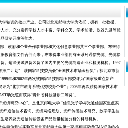
大学独资的校办产业。公司以北京邮电大学为依托，拥有一批教授、
术人才。充分发挥学校人才丰富、学科交叉、学术前沿、仪器先进等优
产品研制开发等能力。
部、政府和企业合作事业部和文化创意事业部共三个事业部。布来得
根据教育部文件合并而来，布来得事业部拥有全系列通信光缆、光缆接
设备。这些测试设备装备了国内主要的光缆制造企业和检测机构。
1997
果推广计划
”
；获国家科技委员会
“
全国技术市场金桥奖
”
；获北京市新
1999
年和
2002
年两次被国家科技部等五部委评为
“
国家级重点新产
局评为
“
北京市教育系统优秀校办企业
”
；
2005
年再次获得国家技术市
AST
动光缆而获得“贵州省科技进步二等奖”。
纤光缆研究中心
”
。是北京邮电大学
“
信息光子学与光通信国家重点实
事光纤通信技术咨询、光缆网络规划、光纤传感技术研究、数字孪生技
究生培养及光通信传输设备产品质量检验分析的科研机构。
大学电信测试实验室是北京邮电大学第一家拥有国家级
CMA
资质的检