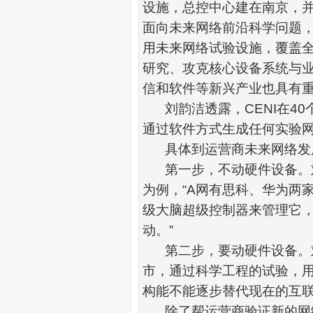
设施，总控中心建在南京，
面向未来网络前沿科学问题
用未来网络试验设施，覆盖
研究、攻克核心设备系统与
信和软件等新兴产业也具有
刘韵洁透露，
CENI
在
40
通过软件方式生成任何实验
具体到
运营商
未来网络发
第一步，不动硬件设备。
为例，
“A
网有
思科
、
华为
两
级大脑超级控制器来管理它
动。
”
第二步，要动硬件设备。
市，通过科学工程的试验，
构能不能逐步替代现在的互
除了帮运营商验证新的网