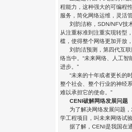
程能力，这种强大的可编程
服务，简化网络运维，灵活
刘韵洁称，
SDN/NFV
技
从注重标准到注重实现
转型
槛，使得整个网络更加开放
刘韵洁预测，第四代互联
络当中。
“
未来网络、人工智
进步。
”
“
未来的十年或者更长的
整个社会、整个行业的神经
难以承担它的使命。
”
CENI
破解网络发展问题
为了解决网络发展问题，
学工程项目，叫未来网络试
据了解，
CENI
是我国在