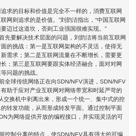
网追求的目标和价值是完全不一样的，消费互联网
互联网则追求的是价值。
”
刘韵洁指出，
“
中国互联网
须要迈过这道坎，否则工业强国很难实现。
”
首先要解决技术层面的问题，刘韵洁将当前互联网
方面的挑战：第一是互联网架构的不灵活，使得无
、新需求；第二是互联网流量在不断增长，需要更
增长；第三是互联网要跟实体经济融合，面对对
网
展等问题的挑战。
前全球传统网络正在向
SDN/NFV
演进，
SDN/NFV
力有助于应对产业互联网对网络带宽和时延严苛的
从
交换机
中剥离出来，形成一个统一、集中式的控
单的转发功能，从而形成转发平面。通过控制平面
DN
为网络提供开放的编程接口，并实现灵活的可
据控制分离的特点，使
SDN/NFV
具有强大的可编