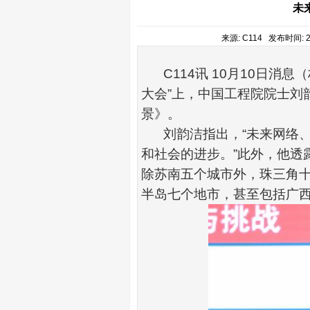
未
来源: C114 发布时间: 2
C114
讯
10
月
10
日消息（
大会
”
上，中国工程院院士刘
景》。
刘韵洁指出，
“
未来网络
和社会的进步。
”
此外，他透
除苏南五个城市外，珠三角
半岛七个地市，甚至包括广