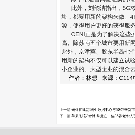
此外，刘韵洁指出，
5G
块，都要用新的架构来做。
4
源，使得用户更好的获得服
CENI
正是为了解决这些
高。除苏南五个城市要用新
此外，京津冀、胶东半岛七
用新的架构不仅可以建立试
小企业的、大型企业的混合
作者：林想
来源：
C114
上一篇
:
光棒扩建需理性 数据中心与5G带来新
下一篇
:
苹果“核芯”命脉 掌握在一位86岁老华人