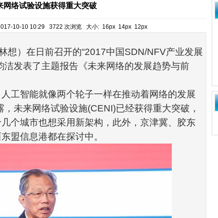
来网络试验设施获得重大突破
017-10-10 10:29 3722 次浏览 大小:
16px
14px
12px
林想）在日前召开的
“2017
中国
SDN
/
NFV
产业发展
韵洁发表了主题报告《未来
网络
的发展趋势与前
、人工智能就像两个轮子一样在推动着网络的发展
露，未来网络试验设施
(CENI)
已经获得重大突破，
十几个城市也想采用新架构，此外，京津冀、胶东
西
东盟
信息港都在探讨中。