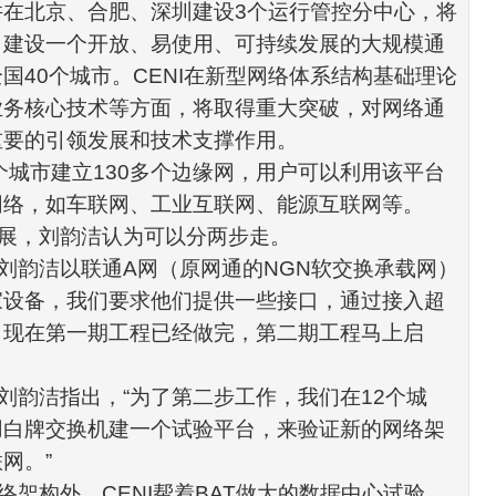
并在北京、合肥、深圳建设
3
个运行管控分中心，将
，建设一个开放、易使用、可持续发展的大规模通
全国
40
个城市。
CENI
在新型网络体系结构基础理论
业务核心技术等方面，将取得重大突破，对网络通
重要的引领发展和技术支撑作用。
个城市建立
130
多个边缘网，用户可以利用该平台
网络，如车联网、工业互联网、能源互联网等。
展，刘韵洁认为可以分两步走。
刘韵洁以
联通
A
网（原
网通
的
NGN
软交换
承载网
）
家设备，我们要求他们提供一些接口，通过接入超
，现在第一期工程已经做完，第二期工程马上启
刘韵洁指出，
“
为了第二步工作，我们在
12
个城
用白牌交换机建一个试验平台，来验证新的网络架
联网。
”
络架构外，
CENI
帮着
BAT
做大的数据中心试验。